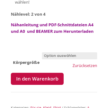
wählen!
Nählevel: 2 von 4
Nähanleitung und PDF-Schnittdateien A4
und A0 und BEAMER zum Herunterladen
Körpergröße
Zurücksetzen
In den Warenkorb
Kategorien:
Für sie
,
Kleid
,
Shirt
Schlagwörter:
A-