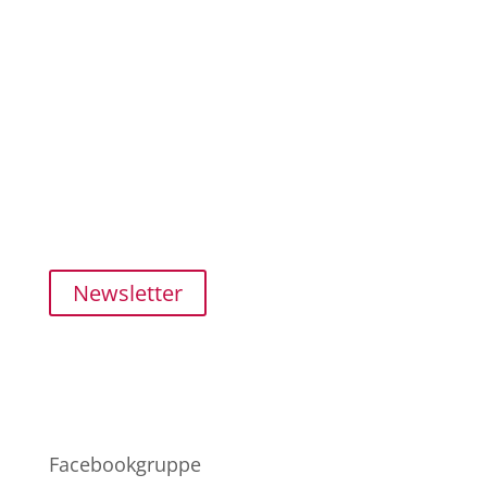
Kundenservice
SHOP
MEIN KONTO
ZAHLUNG und VERSAND
FAQ
Newsletter
Netzwerk
Facebookgruppe