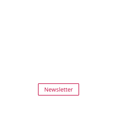
Kundenser
SHOP
MEIN KON
ZAHLUNG und 
FAQ
Newsletter