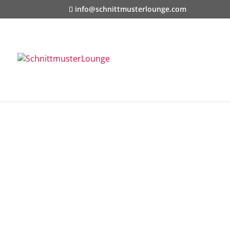
info@schnittmusterlounge.com
Start
/
Für sie
/
Shirt
/ CHRISTA – Shirt