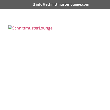
info@schnittmusterlounge.com
Start
/
Für ihn
/
Männerhemd
/ VALERIO 