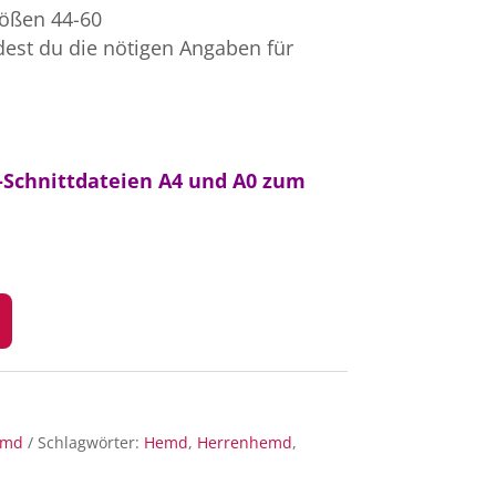
rößen 44-60
dest du die nötigen Angaben für
Schnittdateien A4 und A0 zum
emd
Schlagwörter:
Hemd
,
Herrenhemd
,