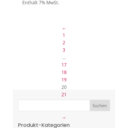
Enthält 7% MwSt.
←
1
2
3
…
17
18
19
20
21
22
23
→
Produkt-Kategorien