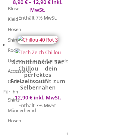
Preisspanne:
8,90
€
–
12,90
€
inkl.
Bluse
8,90 €
MwSt.
bis
Enthält 7% MwSt.
Kleid
12,90 €
Hosen
Shirt
Rock
Unterwäsche und Bademode
Schnittmuster Set
Chillou – dein
Accessoires
perfektes
Freizeitsoutfit zum
Outfits nach Saison
Selbernähen
Für ihn
12,90
€
inkl. MwSt.
Shirts
Enthält 7% MwSt.
Männerhemd
Hosen
1