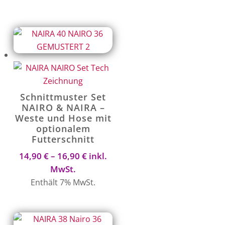
Schnittmuster Set
NAIRO & NAIRA –
Weste und Hose mit
optionalem
Futterschnitt
Preisspanne:
14,90
€
–
16,90
€
inkl.
14,90 €
MwSt.
bis
Enthält 7% MwSt.
16,90 €