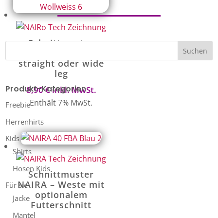
Schnittmuster
NAIRO- Hose mit
straight oder wide
leg
Produkt-Kategorien
8,90
€
inkl. MwSt.
Enthält 7% MwSt.
Freebie
Herrenhirts
Kids
Shirts
Hosen Kids
Schnittmuster
NAIRA – Weste mit
Für sie
optionalem
Jacke
Futterschnitt
Mantel