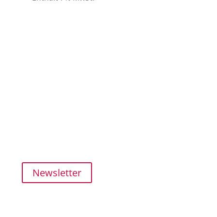
Kundenservice
SHOP
MEIN KONTO
ZAHLUNG und VERSAND
FAQ
Newsletter
Netzwerk