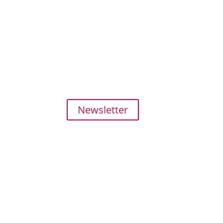
Kundenser
SHOP
MEIN KON
ZAHLUNG und 
FAQ
Newsletter