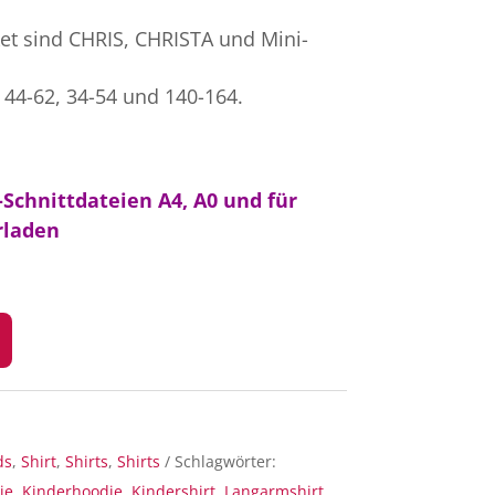
et sind CHRIS, CHRISTA und Mini-
 44-62, 34-54 und 140-164.
Schnittdateien A4, A0 und für
laden
ds
,
Shirt
,
Shirts
,
Shirts
Schlagwörter:
ie
,
Kinderhoodie
,
Kindershirt
,
Langarmshirt
,