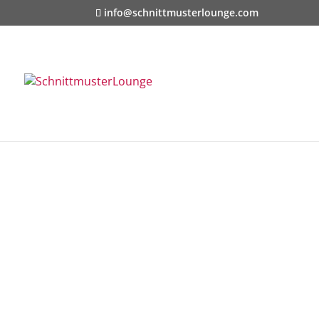
info@schnittmusterlounge.com
Start
/
Kids
/
Shirts
/ Family CHRIS-CHRIST