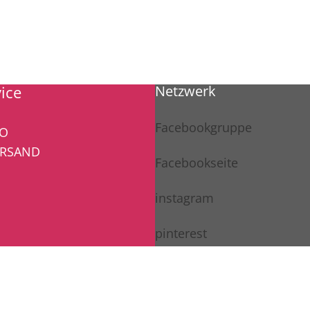
ice
Netzwerk
Facebookgruppe
TO
ERSAND
Facebookseite
instagram
pinterest