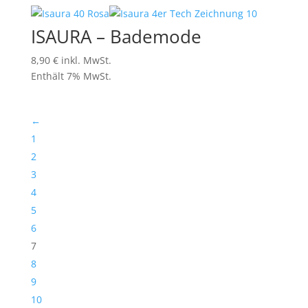
ISAURA – Bademode
8,90
€
inkl. MwSt.
Enthält 7% MwSt.
←
1
2
3
4
5
6
7
8
9
10