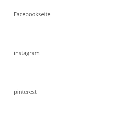
Facebookseite
instagram
pinterest
Allgemein
Impressum
AGB
Widerrufsbelehrung