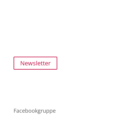
Kundenservice
SHOP
MEIN KONTO
ZAHLUNG und VERSAND
FAQ
Newsletter
Netzwerk
Facebookgruppe