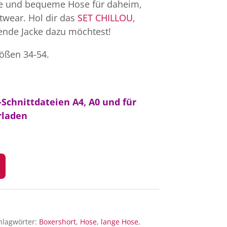
ge und bequeme Hose für daheim,
twear. Hol dir das
SET CHILLOU
,
ende Jacke dazu möchtest!
rößen 34-54.
Schnittdateien A4, A0 und für
laden
hlagwörter:
Boxershort
,
Hose
,
lange Hose
,