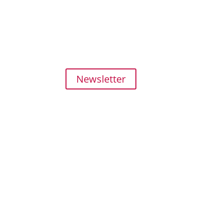
SHOP
MEIN KON
ZAHLUNG und 
FAQ
Newsletter