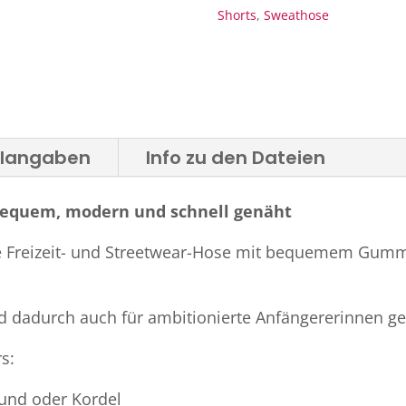
Shorts
,
Sweathose
alangaben
Info zu den Dateien
equem, modern und schnell genäht
e Freizeit- und Streetwear-Hose mit bequemem Gummib
nd dadurch auch für ambitionierte Anfängererinnen ge
s:
und oder Kordel