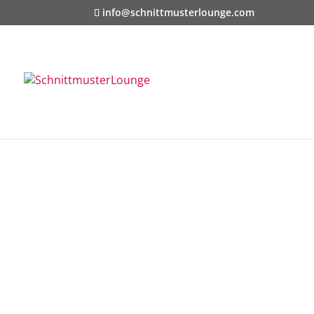
info@schnittmusterlounge.com
Start
/
Für sie
/
Hosen
/ Schnittmuster Ho