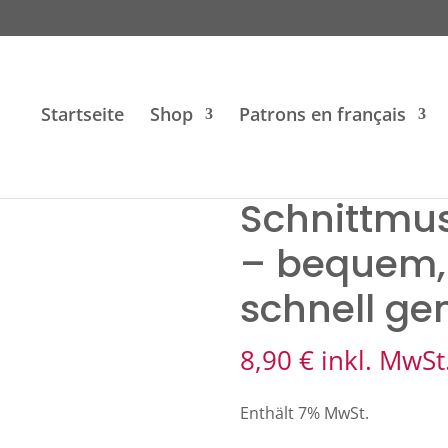
Startseite
Shop
Patrons en français
se Chillou – bequem, modern und schnell genäht
Schnittmus
– bequem,
schnell ge
8,90
€
inkl. MwSt
Enthält 7% MwSt.