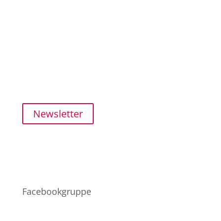
Kundenservice
SHOP
MEIN KONTO
ZAHLUNG und VERSAND
FAQ
Newsletter
Netzwerk
Facebookgruppe