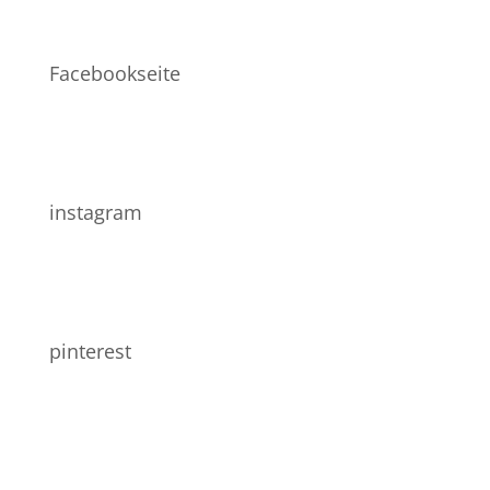
Facebookseite
instagram
pinterest
Allgemein
Impressum
AGB
Widerrufsbelehrung